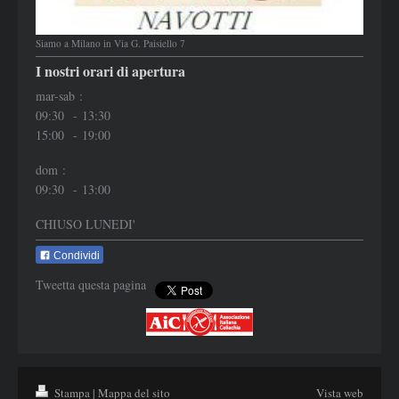
Siamo a Milano in Via G. Paisiello 7
I nostri orari di apertura
mar-sab :
09:30 - 13:30
15:00 - 19:00
dom :
09:30 - 13:00
CHIUSO LUNEDI'
Condividi
Tweetta questa pagina
Stampa
|
Mappa del sito
Vista web